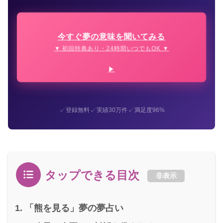
今すぐ夢の意味を聞いてみる
▼ 初回特典あり・24時間いつでもOK ▼
✓
✓
✓
登録無料
実績30万件
満足度96%
タップできる目次
非表示
「熊を見る」夢の夢占い