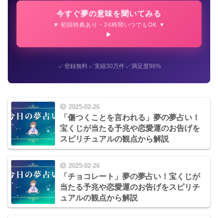
今すぐ夢の意味を聞いてみる
▼ 初回特典あり・24時間いつでもOK ▼
✓
✓
✓
登録無料
実績30万件
満足度96%
2025-02-26
「傷つくことを言われる」夢の夢占い！
宝くじが当たる予兆や恋愛運のお告げを
スピリチュアルの観点から解説
2025-02-26
「チョコレート」夢の夢占い！宝くじが
当たる予兆や恋愛運のお告げをスピリチ
ュアルの観点から解説