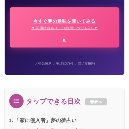
今すぐ夢の意味を聞いてみる
▼ 初回特典あり・24時間いつでもOK ▼
✓
✓
✓
登録無料
実績30万件
満足度96%
タップできる目次
非表示
「家に侵入者」夢の夢占い