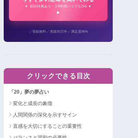
▼ 初回特典あり・24時間いつでもOK ▼
✓
✓
✓
登録無料
実績30万件
満足度96%
クリックできる目次
「20」夢の夢占い
変化と成長の象徴
人間関係の深化を示すサイン
直感を大切にすることの重要性
バランスと調和の必要性