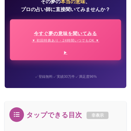
その夢の
本当の意味
、
プロの占い師に直接聞いてみませんか？
今すぐ夢の意味を聞いてみる
▼ 初回特典あり・24時間いつでもOK ▼
✓
✓
✓
登録無料
実績30万件
満足度96%
タップできる目次
非表示