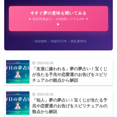
今すぐ夢の意味を聞いてみる
▼ 初回特典あり・24時間いつでもOK ▼
✓
✓
✓
登録無料
実績30万件
満足度96%
2025-02-26
「友達に嫌われる」夢の夢占い！宝くじ
が当たる予兆や恋愛運のお告げをスピリ
チュアルの観点から解説
2025-02-26
「知人」夢の夢占い！宝くじが当たる予
兆や恋愛運のお告げをスピリチュアルの
観点から解説