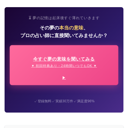
⏳ 夢の記憶は起床後すぐ薄れていきます
その夢の
本当の意味
、
プロの占い師に直接聞いてみませんか？
今すぐ夢の意味を聞いてみる
▼ 初回特典あり・24時間いつでもOK ▼
✓
✓
✓
登録無料
実績30万件
満足度96%