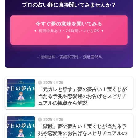
プロの占い師に直接聞いてみませんか？
今すぐ夢の意味を聞いてみる
▼ 初回特典あり・24時間いつでもOK ▼
✓
✓
✓
登録無料
実績30万件
満足度96%
2025-02-26
「元カレと話す」夢の夢占い！宝くじが
当たる予兆や恋愛運のお告げをスピリチ
ュアルの観点から解説
2025-02-26
「階段」夢の夢占い！宝くじが当たる予
兆や恋愛運のお告げをスピリチュアルの