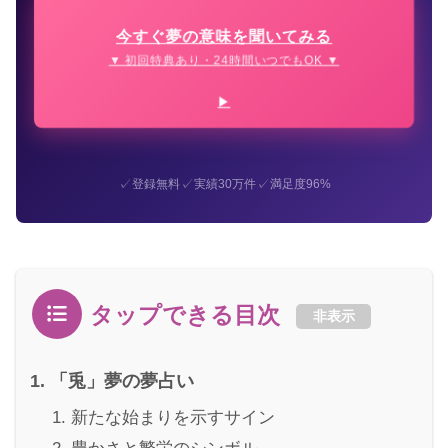
今すぐ夢の意味を聞いてみる
▼ 初回特典あり・24時間いつでもOK ▼
✓
✓
✓
登録無料
実績30万件
満足度96%
タップできる目次
非表示
「兎」夢の夢占い
新たな始まりを示すサイン