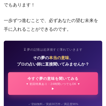
でもあります！
一歩ずつ進むことで、必ずあなたの望む未来を
手に入れることができるのです。
⏳ 夢の記憶は起床後すぐ薄れていきます
その夢の
本当の意味
、
プロの占い師に直接聞いてみませんか？
今すぐ夢の意味を聞いてみる
▼ 初回特典あり・24時間いつでもOK ▼
✓
✓
✓
登録無料
実績30万件
満足度96%