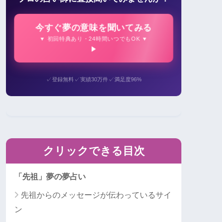
今すぐ夢の意味を聞いてみる
▼ 初回特典あり・24時間いつでもOK ▼
✓
✓
✓
登録無料
実績30万件
満足度96%
クリックできる目次
「先祖」夢の夢占い
先祖からのメッセージが伝わっているサイ
ン