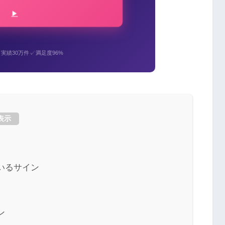
✓
✓
実績30万件
満足度96%
表示
いるサイン
ン