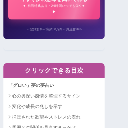
▼ 初回特典あり・24時間いつでもOK ▼
✓
✓
✓
登録無料
実績30万件
満足度96%
クリックできる目次
「グロい」夢の夢占い
心の奥深い感情を整理するサイン
変化や成長の兆しを示す
抑圧された欲望やストレスの表れ
周囲との関係を見直すきっかけ