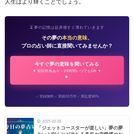
人生はより輝くことでしょう。
⏳ 夢の記憶は起床後すぐ薄れていきます
その夢の
本当の意味
、
プロの占い師に直接聞いてみませんか？
今すぐ夢の意味を聞いてみる
▼ 初回特典あり・24時間いつでもOK ▼
✓
✓
✓
登録無料
実績30万件
満足度96%
2025-02-26
「ジェットコースターが楽しい」夢の夢