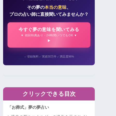
その夢の
本当の意味
、
プロの占い師に直接聞いてみませんか？
今すぐ夢の意味を聞いてみる
▼ 初回特典あり・24時間いつでもOK ▼
✓
✓
✓
登録無料
実績30万件
満足度96%
クリックできる目次
「お葬式」夢の夢占い