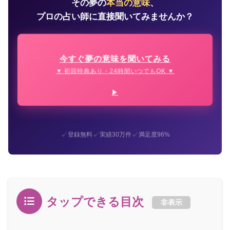
その夢の
本当の意味
、
プロの占い師に直接聞いてみませんか？
今すぐ夢の意味を聞いてみる
▼ 初回特典あり・24時間いつでもOK ▼
✓
✓
✓
登録無料
実績30万件
満足度96%
タップできる目次
非表示