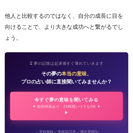
他人と比較するのではなく、自分の成長に目を
向けることで、より大きな成功へと繋がるでし
ょう。
⏳ 夢の記憶は起床後すぐ薄れていきます
その夢の
本当の意味
、
プロの占い師に直接聞いてみませんか？
今すぐ夢の意味を聞いてみる
▼ 初回特典あり・24時間いつでもOK ▼
✓
✓
✓
登録無料
実績30万件
満足度96%