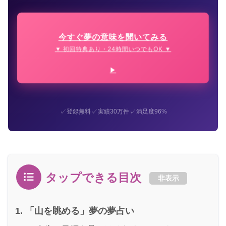
今すぐ夢の意味を聞いてみる
▼ 初回特典あり・24時間いつでもOK ▼
✓
✓
✓
登録無料
実績30万件
満足度96%
タップできる目次
非表示
「山を眺める」夢の夢占い