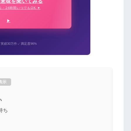
の意味を聞いてみる
り・24時間いつでもOK ▼
✓
✓
実績30万件
満足度96%
表示
い
持ち