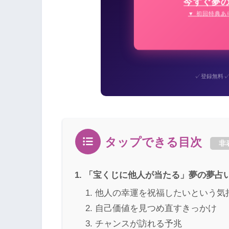
今すぐ夢
▼ 初回特典あ
✓
登録無料
タップできる目次
非
「宝くじに他人が当たる」夢の夢占
他人の幸運を祝福したいという気
自己価値を見つめ直すきっかけ
チャンスが訪れる予兆