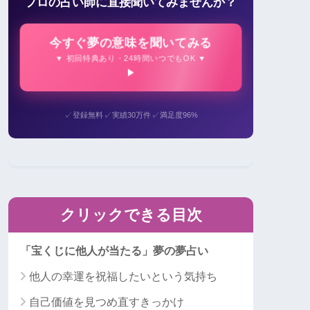
プロの占い師に直接聞いてみませんか？
今すぐ夢の意味を聞いてみる
▼ 初回特典あり・24時間いつでもOK ▼
✓
✓
✓
登録無料
実績30万件
満足度96%
クリックできる目次
「宝くじに他人が当たる」夢の夢占い
他人の幸運を祝福したいという気持ち
自己価値を見つめ直すきっかけ