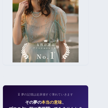
⏳ 夢の記憶は起床後すぐ薄れていきます
その夢の
本当の意味
、