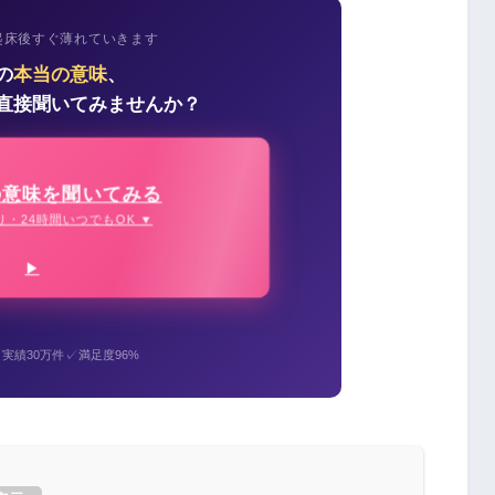
起床後すぐ薄れていきます
の
本当の意味
、
直接聞いてみませんか？
の意味を聞いてみる
り・24時間いつでもOK ▼
✓
✓
実績30万件
満足度96%