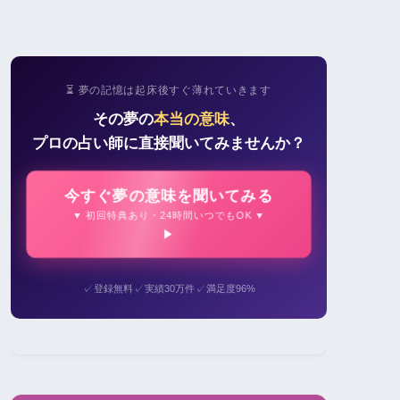
⏳ 夢の記憶は起床後すぐ薄れていきます
その夢の
本当の意味
、
プロの占い師に直接聞いてみませんか？
今すぐ夢の意味を聞いてみる
▼ 初回特典あり・24時間いつでもOK ▼
✓
✓
✓
登録無料
実績30万件
満足度96%