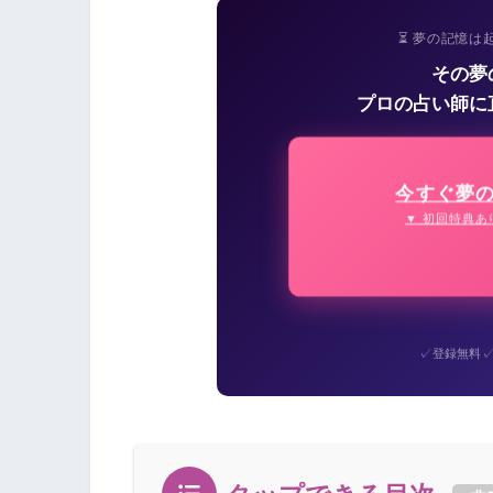
⏳ 夢の記憶は
その夢
プロの占い師に
今すぐ夢
▼ 初回特典あ
✓
登録無料