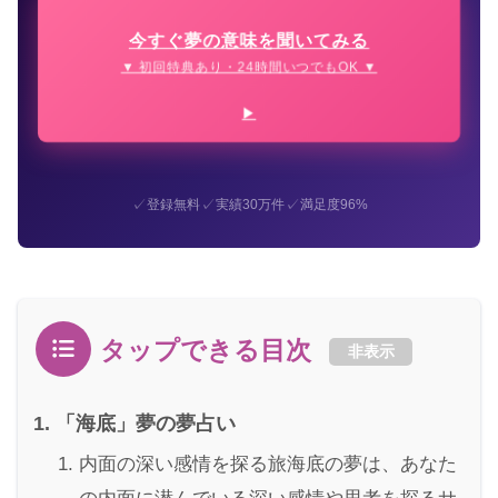
今すぐ夢の意味を聞いてみる
▼ 初回特典あり・24時間いつでもOK ▼
✓
✓
✓
登録無料
実績30万件
満足度96%
タップできる目次
非表示
「海底」夢の夢占い
内面の深い感情を探る旅海底の夢は、あなた