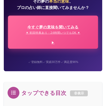
その夢の
本当の意味
、
プロの占い師に直接聞いてみませんか？
今すぐ夢の意味を聞いてみる
▼ 初回特典あり・24時間いつでもOK ▼
✓
✓
✓
登録無料
実績30万件
満足度96%
タップできる目次
非表示