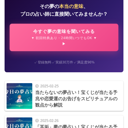
その夢の
本当の意味
、
プロの占い師に直接聞いてみませんか？
今すぐ夢の意味を聞いてみる
▼ 初回特典あり・24時間いつでもOK ▼
✓
✓
✓
登録無料
実績30万件
満足度96%
2025-02-25
当たらないの夢占い！宝くじが当たる予
兆や恋愛運のお告げをスピリチュアルの
観点から解説
2025-02-26
「耳垢」夢の夢占い！宝くじが当たる予