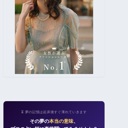
⏳ 夢の記憶は起床後すぐ薄れていきます
その夢の
本当の意味
、