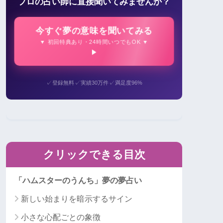
プロの占い師に直接聞いてみませんか？
今すぐ夢の意味を聞いてみる
▼ 初回特典あり・24時間いつでもOK ▼
✓
✓
✓
登録無料
実績30万件
満足度96%
クリックできる目次
「ハムスターのうんち」夢の夢占い
新しい始まりを暗示するサイン
小さな心配ごとの象徴