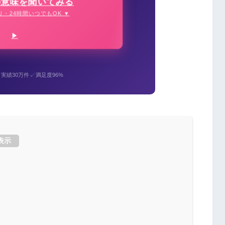
の意味を聞いてみる
り・24時間いつでもOK ▼
✓
✓
実績30万件
満足度96%
表示