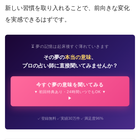
新しい習慣を取り入れることで、前向きな変化
を実感できるはずです。
⏳ 夢の記憶は起床後すぐ薄れていきます
その夢の
本当の意味
、
プロの占い師に直接聞いてみませんか？
今すぐ夢の意味を聞いてみる
▼ 初回特典あり・24時間いつでもOK ▼
✓
✓
✓
登録無料
実績30万件
満足度96%