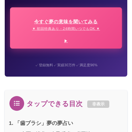
今すぐ夢の意味を聞いてみる
▼ 初回特典あり・24時間いつでもOK ▼
✓
✓
✓
登録無料
実績30万件
満足度96%
タップできる目次
非表示
「歯ブラシ」夢の夢占い