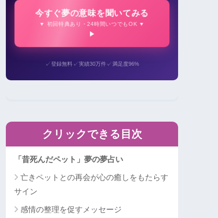
今すぐ夢の意味を聞いてみる
▼ 初回特典あり・24時間いつでもOK ▼
✓
✓
✓
登録無料
実績30万件
満足度96%
クリックできる目次
「昔死んだペット」夢の夢占い
亡きペットとの再会が心の癒しをもたらす
サイン
感情の整理を促すメッセージ