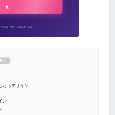
✓
✓
実績30万件
満足度96%
表示
もたらすサイン
イン
ン