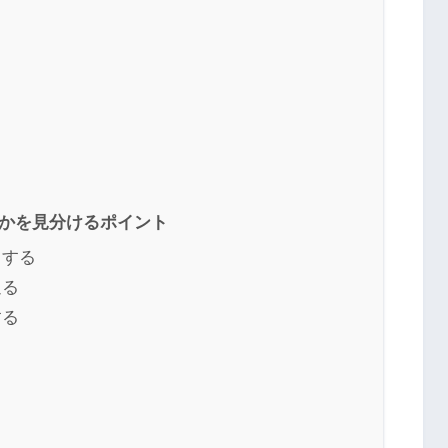
のかを見分けるポイント
目する
返る
する