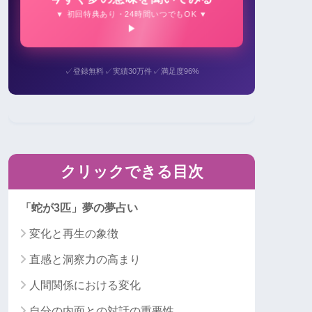
▼ 初回特典あり・24時間いつでもOK ▼
✓
✓
✓
登録無料
実績30万件
満足度96%
クリックできる目次
「蛇が3匹」夢の夢占い
変化と再生の象徴
直感と洞察力の高まり
人間関係における変化
自分の内面との対話の重要性