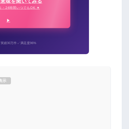
の意味を聞いてみる
り・24時間いつでもOK ▼
✓
✓
実績30万件
満足度96%
表示