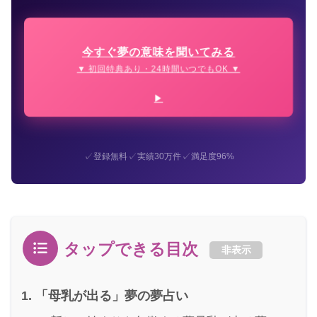
今すぐ夢の意味を聞いてみる
▼ 初回特典あり・24時間いつでもOK ▼
✓
✓
✓
登録無料
実績30万件
満足度96%
タップできる目次
非表示
「母乳が出る」夢の夢占い